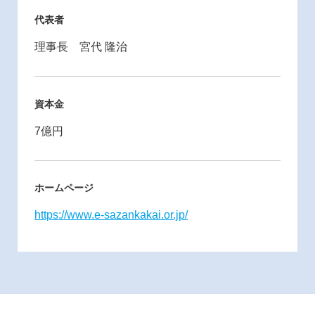
代表者
理事長 宮代 隆治
資本金
7億円
ホームページ
https://www.e-sazankakai.or.jp/