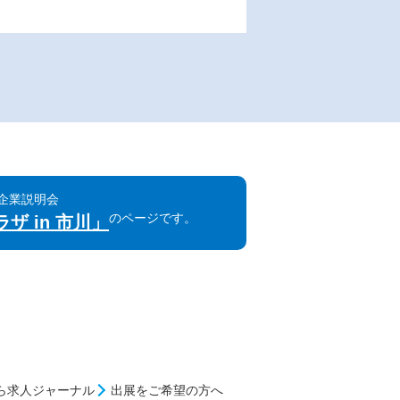
同企業説明会
のページです。
ザ in 市川」
ら求人ジャーナル
出展をご希望の方へ