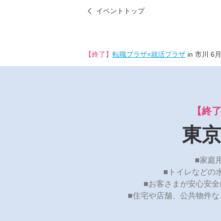
イベントトップ
【終了】
転職プラザ×就活プラザ
in 市川 6
【終
東
■家庭
■トイレなどの
■お客さまが安心安
■住宅や店舗、公共物件