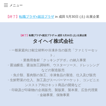
メニュー
【終了】
転職プラザ×就活プラザ
in 成田 5月30日 (土) 出展企業
【終了】
転職プラザ×就活プラザ in 成田 5月30日 (土) 出展企業
タイヘイ株式会社
・一般家庭向け献立材料や冷凍弁当の販売「ファミリーセッ
ト」
・業務用食材「クッキングデポ」の納入事業
・醤油醸造、醤油加工調味料、ウスターソース、ドレッシング
などの製造販売
・魚介類、畜肉類の加工、冷凍食品の製造、仕入及び販売
・生鮮野菜の仕入、加工及びスーパーマーケット、コンビニエ
ンスストア向けキット商品の開発など
・印刷及び印刷物の企画販売、製版業、製本業、広告代理業
・金融事業、保険事業