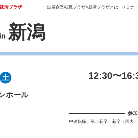
出展企業
転職プラザ×就活プラザとは
セミナ
新潟
in
12:30〜16:
土
ンホール
参加
中途転職、第二新卒、新卒（四大・