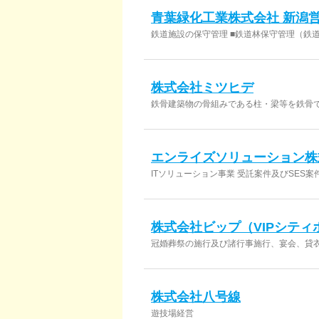
青葉緑化工業株式会社 新潟
鉄道施設の保守管理 ■鉄道林保守管理（鉄
査察業務） ■土木防災工事（近接木伐採工
（公園維持管理・環境保全林）
株式会社ミツヒデ
鉄骨建築物の骨組みである柱・梁等を鉄骨
エンライズソリューション株
ITソリューション事業 受託案件及びSES
多様なプロジェクトに参画しています。
株式会社ビップ（VIPシティ
冠婚葬祭の施行及び諸行事施行、宴会、貸
株式会社八号線
遊技場経営