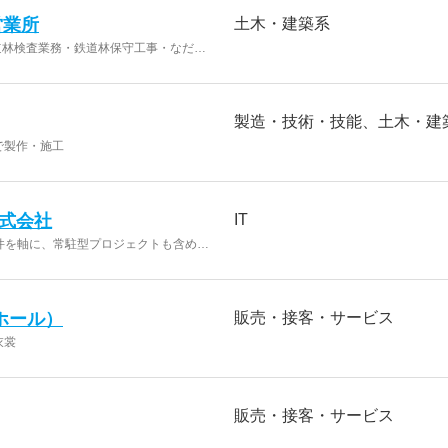
営業所
土木・建築系
道林検査業務・鉄道林保守工事・なだれ
事・仮設防雪さく設置工事） ■造園工事
製造・技術・技能
土木・建
で製作・施工
式会社
IT
案件を軸に、常駐型プロジェクトも含めた
ホール）
販売・接客・サービス
衣裳
販売・接客・サービス