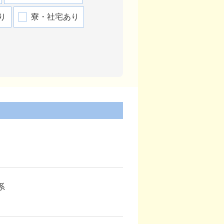
り
寮・社宅あり
系