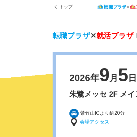
トップ
転職プラザ
✕
就活プラザ
9
5
2026年
月
日
朱鷺メッセ 2F
メイ
紫竹山ICより約20分
会場アクセス