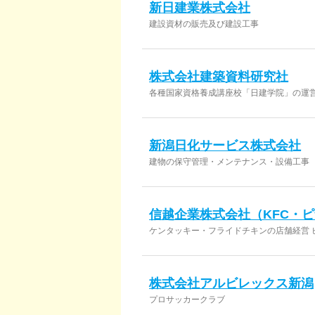
新日建業株式会社
建設資材の販売及び建設工事
株式会社建築資料研究社
各種国家資格養成講座校「日建学院」の運営
専門出版事業 就職支援事業 Web事業 ソフ
用品販売) など
新潟日化サービス株式会社
建物の保守管理・メンテナンス・設備工事
信越企業株式会社（KFC・
ケンタッキー・フライドチキンの店舗経営 
事業
株式会社アルビレックス新潟
プロサッカークラブ