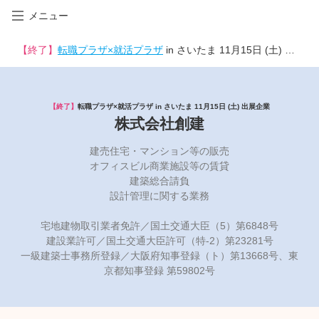
メニュー
【終了】
転職プラザ×就活プラザ
in さいたま 11月15日 (土) 出展企業
【終了】
転職プラザ×就活プラザ in さいたま 11月15日 (土) 出展企業
株式会社創建
建売住宅・マンション等の販売
オフィスビル商業施設等の賃貸
建築総合請負
設計管理に関する業務
宅地建物取引業者免許／国土交通大臣（5）第6848号
建設業許可／国土交通大臣許可（特-2）第23281号
一級建築士事務所登録／大阪府知事登録（ト）第13668号、東
京都知事登録 第59802号