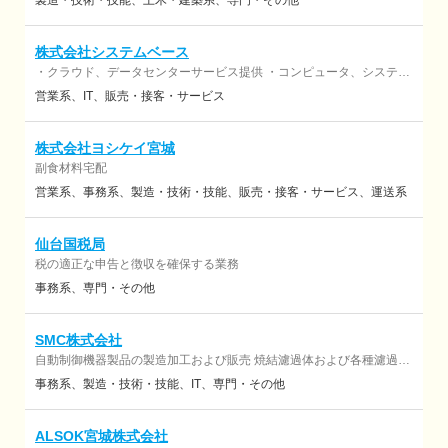
製造・技術・技能
土木・建築系
専門・その他
株式会社システムベース
・クラウド、データセンターサービス提供 ・コンピュータ、システム
機器販売 ・ソフトウェアの設計開発 ・ソフトウェア、ハードウェア保
営業系
IT
販売・接客・サービス
守
株式会社ヨシケイ宮城
副食材料宅配
営業系
事務系
製造・技術・技能
販売・接客・サービス
運送系
仙台国税局
税の適正な申告と徴収を確保する業務
事務系
専門・その他
SMC株式会社
自動制御機器製品の製造加工および販売 焼結濾過体および各種濾過装
置の製造および販売
事務系
製造・技術・技能
IT
専門・その他
ALSOK宮城株式会社