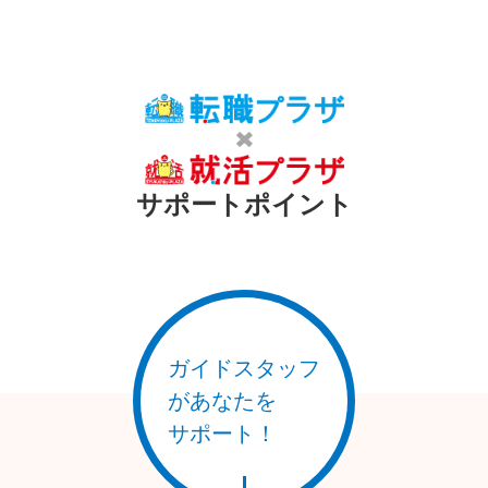
一つ目の柱の「経済」は若い人材の県内での就職・就業と定着
を推進するとともに、高度な専門性を身に着けた産業人材の育
成やキャリアアップに向けた学び直しを振興しています。
二つ目の柱の「子ども・教育」では結婚・妊娠・出産・子育て
を応援する環境の整備強化を図っています。仕事と子育ての両
立支援に力を入れているので出産後の職場復帰のみならず、ス
タッフのワークライフバランスを考え、キャリアと人生を応援
サポートポイント
する「イクボス(経営者・管理職)の取り組み」を行っていま
す。また、子どもの医療費助成制度や認可外保育施設の援助な
ど子育て支援が手厚く、仕事と家庭の両立がしやすいです。
三つ目の柱の「地域社会」は就業を希望する人の支援を行うと
ともに、勤労と通じた社会参画を推進しています。また、地域
経済の核となる企業誘致を進めるとともに、産学官連携による
ものづくり産業等の発展と研究開発拠点などの集積に取り組ん
でいます。あらゆる産業分野の活性化を図っているので働きた
ガイドスタッフ
い業種への転職がしやすいのではないでしょうか。
があなたを
四つ目の柱の「環境・県土」では公共施設やインフラ・農業水
サポート！
利施設などの管理活動の促進に取り組んでいます。環境つくり
に携わりたい方は新しい分野へチャレンジがしやすく、同業へ
の職務経験のある方はスキルや経験を活かしやすい環境になっ