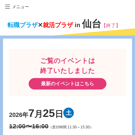
メニュー
仙台
転職プラザ
✕
就活プラザ
in
【終了】
ご覧のイベントは
終了いたしました
最新のイベントはこちら
7
25
月
日
土
2026年
12:00〜16:00
（受付時間 11:30～15:30）