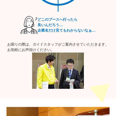
ています。
仕事面での充実はもちろん、宮城県は「食材王国みやぎ」と言
われ、農作物や水産物に恵まれています。歴史的建造物も多く
どこのブースへ行ったら
休日は食べ歩きや観光地巡り等を楽しめるのも宮城県の魅力で
良いんだろう…
す。
企業名だけ見てもわからないなぁ…
※本イベントは、諸事情により変更・中止になる場合がございます。
お困りの際は、ガイドスタッフがご案内させていただきます。
最新の情報は、本サイトにて随時ご案内いたします。
お気軽にお声掛けください。