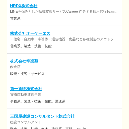
HRDX株式会社
LINEを強みとした転職支援サービスCareee 伴走する採用代行Team
Recruting 販促集客最大化 LINEマーケ
営業系
株式会社オーケーエス
・住宅・自動車・半導体・通信機器・食品など各種製造のアウトソー
シング ・ロジスティクス部門におけるアウトソーシング及び派遣によ
営業系
製造・技術・技能
る支援事業 ・労働者派遣事業【厚生労働省許可：派04-300192】 ・有
料職業紹介事業【厚生労働省許可：04-ユ-300136】 ・自社工場での
各種製造請負（本社工場）
株式会社幸楽苑
飲食店
販売・接客・サービス
第一貨物株式会社
貨物自動車運送事業
事務系
製造・技術・技能
運送系
三国屋建設コンサルタント株式会社
建設コンサルタント