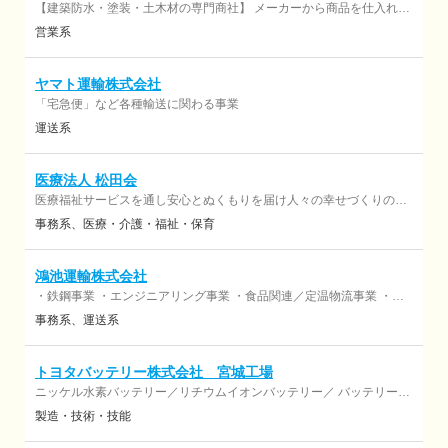
【建築防水・塗装・土木材の専門商社】 メーカーから商品を仕入れ、
工事業者や施工店に 商品や各種工事の新しい工法などを提案販売して
営業系
います。 (1) 防水材や塗料の販売 (2) 建物劣化診断などの調査・技術
サービス
ヤマト運輸株式会社
「宅急便」など各種輸送に関わる事業
運送系
医療法人 松田会
医療福祉サービスを通し安心とぬくもりを届け人々の幸せづくりのお
手伝いをいたします
事務系
医療・介護・福祉・保育
鴻池運輸株式会社
・鉄鋼事業 ・エンジニアリング事業 ・食品関連／定温物流事業 ・食
品プロダクツ関連事業 ・生活関連事業 ・メディカル事業 ・空港事業
事務系
運送系
・国際物流事業 ・インド事業
トヨタバッテリー株式会社 宮城工場
ニッケル水素バッテリー／リチウムイオンバッテリー／ バッテリーマ
ネジメントシステムの開発・製造・販売。 車載用バッテリーパックの
製造・技術・技能
受託試験の実施。