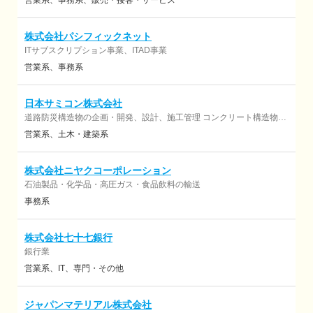
営業系
事務系
販売・接客・サービス
株式会社パシフィックネット
ITサブスクリプション事業、ITAD事業
営業系
事務系
日本サミコン株式会社
道路防災構造物の企画・開発、設計、施工管理 コンクリート構造物の
維持、補修、補強および調査に関する事業 など
営業系
土木・建築系
株式会社ニヤクコーポレーション
石油製品・化学品・高圧ガス・食品飲料の輸送
事務系
株式会社七十七銀行
銀行業
営業系
IT
専門・その他
ジャパンマテリアル株式会社