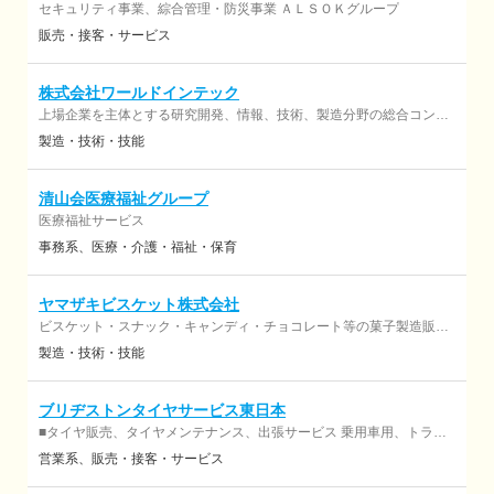
セキュリティ事業、綜合管理・防災事業 ＡＬＳＯＫグループ
販売・接客・サービス
株式会社ワールドインテック
上場企業を主体とする研究開発、情報、技術、製造分野の総合コンサ
ルティング、 人事コンサルティングおよびアウトソーシング ≪派遣事
製造・技術・技能
業≫ 【労働者派遣事業許可番号】 派40-300747 ≪紹介事業≫ 【有
料職業紹介事業許可番号】 40-ユ-300636
清山会医療福祉グループ
医療福祉サービス
事務系
医療・介護・福祉・保育
ヤマザキビスケット株式会社
ビスケット・スナック・キャンディ・チョコレート等の菓子製造販売
※「FSSC22000」 認証取得
製造・技術・技能
ブリヂストンタイヤサービス東日本
■タイヤ販売、タイヤメンテナンス、出張サービス 乗用車用、トラッ
ク・バス用、建設・鉱山車両用、産業車両用、農業機械用、二輪自動
営業系
販売・接客・サービス
車用のタイヤ・チューブ、タイヤ関連用品、リトレッド製造・販売 ほ
か