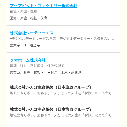
アクアビット・ファクトリー株式会社
福祉・介護・医療
医療・介護・福祉・保育
株式会社シーティーエス
■デジタルデータサービス事業：デジタルデータサービス機器のレン
タル及び販売、アプリケーションの販売、各種サポートサービス ■測
営業系
IT
運送系
量計測システム事業：測量機器、計測機器等のレンタル、販売及び保
守
タマホーム株式会社
建築、設計、不動産業、保険代理業
営業系
販売・接客・サービス
土木・建築系
株式会社かんぽ生命保険（日本郵政グループ）
地域に寄り添い、お客さま一人ひとりの人生を「保険」の力で守り続
ける仕事
株式会社かんぽ生命保険（日本郵政グループ）
地域に寄り添い、お客さま一人ひとりの人生を「保険」の力で守り続
ける仕事