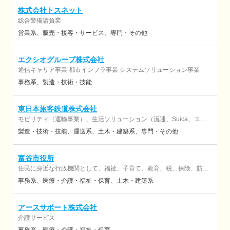
株式会社トスネット
総合警備請負業
営業系
販売・接客・サービス
専門・その他
エクシオグループ株式会社
通信キャリア事業 都市インフラ事業 システムソリューション事業
事務系
製造・技術・技能
東日本旅客鉄道株式会社
モビリティ（運輸事業）、生活ソリューション（流通、Suica、エネ
ルギー事業等）
製造・技術・技能
運送系
土木・建築系
専門・その他
富谷市役所
住民に身近な行政機関として、福祉、子育て、教育、税、保険、防
災、まちづくりなど、生活に関わるさまざまな事業を担っています。
事務系
医療・介護・福祉・保育
土木・建築系
アースサポート株式会社
介護サービス