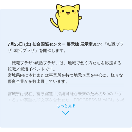
7月25日 (土) 仙台国際センター 展示棟 展示室3
にて「転職プラ
ザ×就活プラザ」を開催します。
「転職プラザ×就活プラザ」は、地域で働く方たちを応援する
転職／就活イベントです。
宮城県内に本社または事業所を持つ地元企業を中心に、様々な
優良企業が多数出展しています。
宮城県は現在、富県躍進！持続可能な未来のための8つの「つ
くる」の英語の頭文字を合わせた「PROGRESS MIYAGI」を掲
もっと見る
げて躍進中。
8つの「つくる」の中でも政策推進の基本方向の4つの柱では
「経済」「子ども・教育」「地域社会」「環境・県土」を掲げ
ていて、現在のみならず未来に向けた活性化と住み良い環境つ
くりに取り組んでいます。