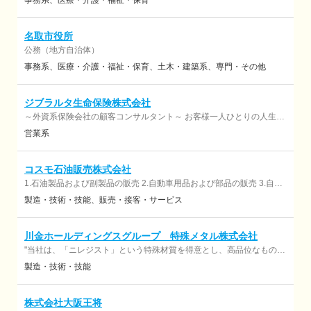
事務系
医療・介護・福祉・保育
名取市役所
公務（地方自治体）
事務系
医療・介護・福祉・保育
土木・建築系
専門・その他
ジブラルタ生命保険株式会社
～外資系保険会社の顧客コンサルタント～ お客様一人ひとりの人生設
計に寄り添い、最適な保険プランをご提案するコンサルティング営業
営業系
です。 単なる商品提案ではなく、将来設計や家族構成、価値観に合わ
せたライフプランのサポートを行います。 （承認No⇒260031
承認日⇒2026/6/15）
コスモ石油販売株式会社
1.石油製品および副製品の販売 2.自動車用品および部品の販売 3.自動
車の修理、洗車ならびに車検の請負 4.自動車および中古自動車の販
製造・技術・技能
販売・接客・サービス
売、自動車の賃貸業 5.損害保険代理業および生命保険の募集
川金ホールディングスグループ 特殊メタル株式会社
"当社は、「ニレジスト」という特殊材質を得意とし、高品位なものづ
くりを行う企業です。 半導体製造装置、内燃機関向けなど、過酷な条
製造・技術・技能
件下で使用される必要不可欠な「素材」の提供をしています。"
株式会社大阪王将