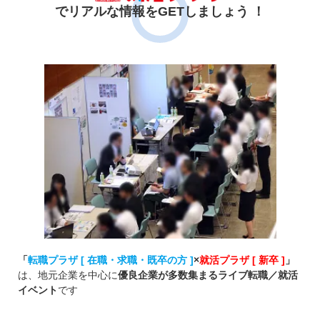
でリアルな情報をGETしましょう ！
「
転職プラザ [ 在職・求職・既卒の方 ]
×
就活プラザ [ 新卒 ]
」
は、地元企業を中心に
優良企業が多数集まるライブ転職／就活
イベント
です