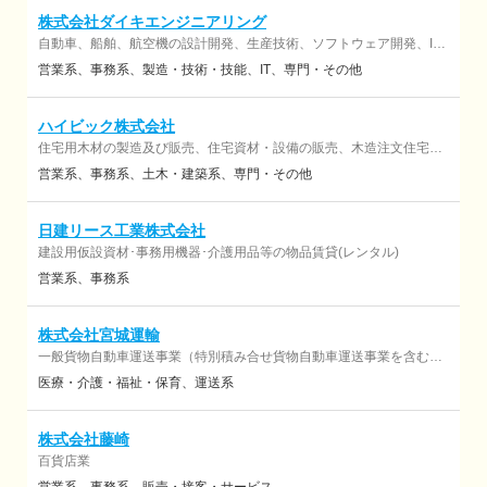
株式会社ダイキエンジニアリング
自動車、船舶、航空機の設計開発、生産技術、ソフトウェア開発、IT
関連、教育関連
営業系
事務系
製造・技術・技能
IT
専門・その他
ハイビック株式会社
住宅用木材の製造及び販売、住宅資材・設備の販売、木造注文住宅の
施工・販売
営業系
事務系
土木・建築系
専門・その他
日建リース工業株式会社
建設用仮設資材･事務用機器･介護用品等の物品賃貸(レンタル)
営業系
事務系
株式会社宮城運輸
一般貨物自動車運送事業（特別積み合せ貨物自動車運送事業を含む）
貨物利用運送事業、倉庫業（常温、冷蔵、冷凍）、一般事業主行動計
医療・介護・福祉・保育
運送系
画
株式会社藤崎
百貨店業