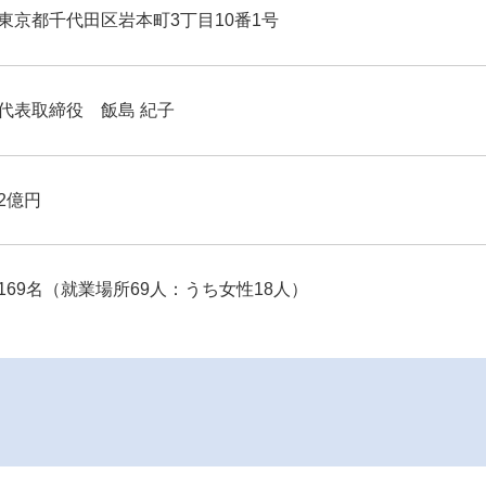
東京都千代田区岩本町3丁目10番1号
代表取締役 飯島 紀子
2億円
169名（就業場所69人：うち女性18人）