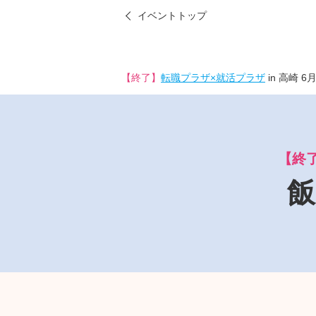
イベントトップ
【終了】
転職プラザ×就活プラザ
in 高崎 6
【終
飯