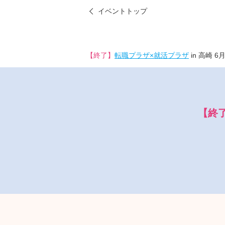
イベントトップ
【終了】
転職プラザ×就活プラザ
in 高崎 6
【終