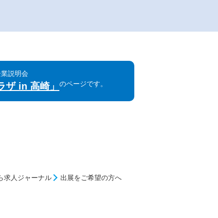
同企業説明会
のページです。
ザ in 高崎」
ら求人ジャーナル
出展をご希望の方へ