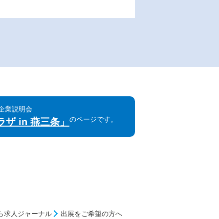
同企業説明会
のページです。
ザ in 燕三条」
ら求人ジャーナル
出展をご希望の方へ