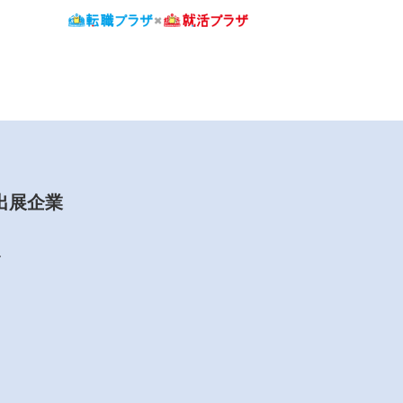
 出展企業
ス