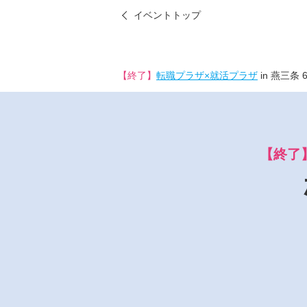
イベントトップ
【終了】
転職プラザ×就活プラザ
in 燕三条 
【終了