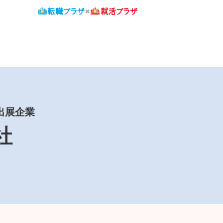
 出展企業
社