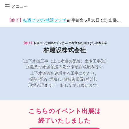
メニュー
【終了】
転職プラザ×就活プラザ
in 宇都宮 5月30日 (土) 出展企業
【終了】
転職プラザ×就活プラザ in 宇都宮 5月30日 (土) 出展企業
柏建設株式会社
【上下水道工事（主に水道の配管）土木工事業】
道路及び水道施設内及び宅地造成地内等で
上下水道管を建設する工事にあたり、
掘削･配管･埋戻し･舗装復旧及び設計、
現場管理まで、一括して請け負います。
こちらのイベント出展は
終了いたしました