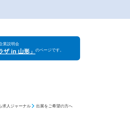
同企業説明会
のページです。
ザ in 山形」
ら求人ジャーナル
出展をご希望の方へ