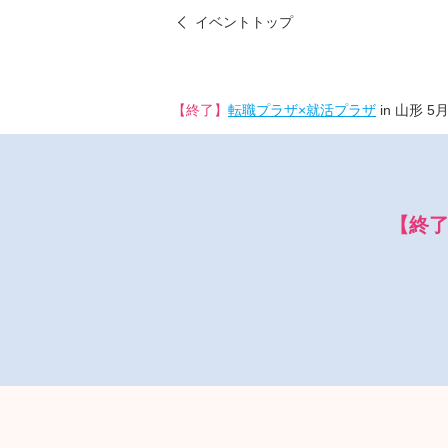
イベントトップ
【終了】
転職プラザ×就活プラザ
in 山形 5
【終