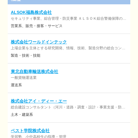
ALSOK福島株式会社
セキュリティ事業、綜合管理・防災事業 ＡＬＳＯＫ綜合警備保障のグ
ループ会社
営業系
販売・接客・サービス
株式会社ワールドインテック
上場企業を主体とする研究開発、情報、技術、製造分野の総合コンサ
ルティング、 人事コンサルティングおよびアウトソーシング ≪派遣事
製造・技術・技能
業≫ 【労働者派遣事業許可番号】 派40-300747 ≪紹介事業≫ 【有
料職業紹介事業許可番号】 40-ユ-300636
東北自動車輸送株式会社
一般貨物運送業
運送系
株式会社アイ・ディー・エー
総合建設コンサルタント（河川・道路・調査・設計・事業支援・防災
など）
土木・建築系
ベスト学院株式会社
学習塾、小中高校生の指導・管理