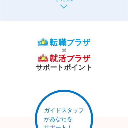
産学官の連携により医学関連産業・エネルギー関連産業・ロボ
ット関連産業・航空宇宙関連産業には特に強く、製造品の出荷
額は東北全土で約1/3を占める程盛んなので、過ごしやすい街
で生活をしながら生産業に携わりたいという方にはぴったりの
地域ではないでしょうか。
郡山市は東北地方で仙台に次いで第2位の経済規模を誇る中核
市となっており、交通の利便性が高いことから「人」「モノ」
「情報」が繋がり交流する「経済県都」「知の結節点」として
成長を続けているので農業・工業・研究開発・インフラ系と幅
広い分野に強いことが魅力です。
サポートポイント
福島県では家庭と仕事の両立を目指し、ワークライフバランス
の見直し推進にも力を入れているのもポイント。
特に福島市では子育てしやすい街ランキング2022（日経新聞
社・日経BP・日経xwoman共同実地）で東北では2位、全国で
は16位と好成績を残しています。 その理由は待機児童の解消
をはじめ、幼児教育・保育、妊娠期～子育て期まで切れ目のな
い支援など子育て支援施策が手厚いことです。
ガイドスタッフ
郡山市でも「LINE子ども・子育て相談」を実地しており、
があなたを
LINEを使って子育て相談が可能です。2021年4月のデータによ
ると郡山市の保育所などの待機児童数は0人と子育て世代の方
サポート！