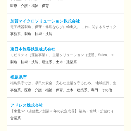
医療・介護・福祉・保育
加賀マイクロソリューション株式会社
電子機器製造、保守・修理ならびに輸出入。 これに関するリサイク
ル、及び仕入販売。
事務系
製造・技術・技能
東日本旅客鉄道株式会社
モビリティ（運輸事業）、生活ソリューション（流通、Suica、エネ
ルギー事業等）
製造・技術・技能
運送系
土木・建築系
福島県庁
福島県庁では、県民の安全・安心な生活を守るため、 地域振興、生活
環境、危機管理、保健福祉、商工労働、農林水産、土木など 様々な分
事務系
医療・介護・福祉・保育
土木・建築系
専門・その他
野ごとに担当の部局を設置し、業務に当たっています。 各部局では、
地域づくりや各種産業の振興、インフラの整備・管理、環境保全、 地
域医療の整備、将来を担う人材の確保、県産品の販路拡大など、 県づ
アドレス株式会社
くりに関わるあらゆる事業を行っています。
【東北No.1店舗数／創業28年の安定成長】 福島・宮城・茨城にイエ
ステーションを22店舗展開する、地域密着型の総合不動産企業です。
営業系
中古住宅の売買仲介、買取再販、リフォーム提案、測量までワンスト
ップで提供。独自の「完全分業制」とDX活用により、未経験からでも