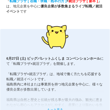
「
転職プラザ [ 在職・求職・既卒の方 ]
×
就活プラザ [ 新卒 ]
」
は、地元企業を中心に
優良企業が多数集まるライブ転職／就活
イベント
です
6月27日 (土) ビッグパレットふくしま コンベンションホール
に
て「転職プラザ×就活プラザ」を開催します。
「転職プラザ×就活プラザ」は、地域で働く方たちを応援する
転職／就活イベントです。
福島県内に本社または事業所を持つ地元企業を中心に、様々な
優良企業が多数出展しています。
福島県は自然と歴史と伝統が残る事が最大の強み。観光に恵ま
れながら都心へもアクセスがしやすく、産業により賑わいを生
もっと見る
み出す活気に溢れるまちづくりに励んでいます。