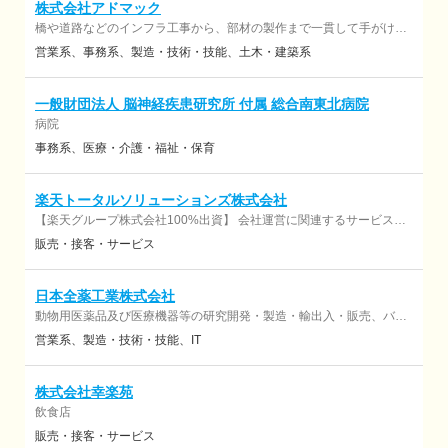
早期にプロとして活躍できる仕組みを構築しています。地域の空き家
株式会社アドマック
問題を解決し、街の未来をデザインする、やりがいのある仕事です。
橋や道路などのインフラ工事から、部材の製作まで一貫して手がける
総合建設会社です。 ・橋梁工事（新設／耐震補強／補修） ・土木工
営業系
事務系
製造・技術・技能
土木・建築系
事 ・プラント向け部材製作 ・建築工事 ・橋梁向け部材製作
一般財団法人 脳神経疾患研究所 付属 総合南東北病院
病院
事務系
医療・介護・福祉・保育
楽天トータルソリューションズ株式会社
【楽天グループ株式会社100%出資】 会社運営に関連するサービスの
企画や立ち上げ、コンサルティング、現場オペレーションのマネジメ
販売・接客・サービス
ントと実行、システムやインフラの準備・運営を含めたトータルパッ
ケージの提供
日本全薬工業株式会社
動物用医薬品及び医療機器等の研究開発・製造・輸出入・販売、バイ
オ原薬受託製造
営業系
製造・技術・技能
IT
株式会社幸楽苑
飲食店
販売・接客・サービス