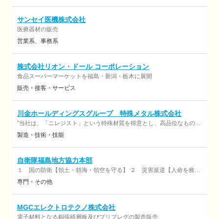
サンセイ医機株式会社
医療器材の販売
営業系
事務系
株式会社リオン・ドール コーポレーション
食品スーパーマーケットを福島・新潟・栃木に展開
販売・接客・サービス
川金ホールディングスグループ 特殊メタル株式会社
"当社は、「ニレジスト」という特殊材質を得意とし、高品位なものづ
くりを行う企業です。 半導体製造装置、内燃機関向けなど、過酷な条
製造・技術・技能
件下で使用される必要不可欠な「素材」の提供をしています。"
自衛隊福島地方協力本部
１ 国の防衛【領土・領海・領空を守る】 ２ 災害派遣【人命を救
い、支援によって生活を取り戻す】 ３ 国際平和協力活動等【平和を
専門・その他
維持するために行う国際社会への貢献】
MGCエレクトロテクノ株式会社
電子材料となる銅張積層板及びプリプレグの製造販売