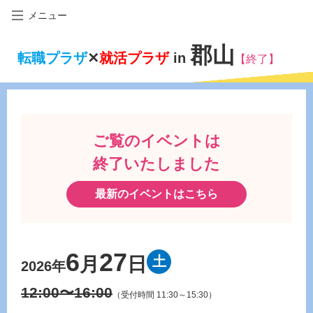
メニュー
郡山
転職プラザ
✕
就活プラザ
in
【終了】
ご覧のイベントは
終了いたしました
最新のイベントはこちら
6
27
月
日
土
2026年
12:00〜16:00
（受付時間 11:30～15:30）