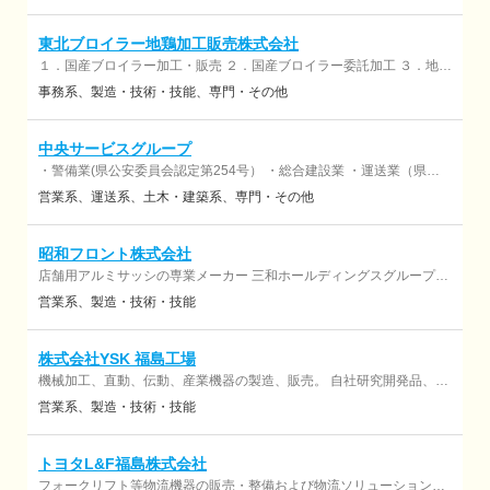
東北ブロイラー地鶏加工販売株式会社
１．国産ブロイラー加工・販売 ２．国産ブロイラー委託加工 ３．地鶏
委託加工 ４．飼料販売 ５．家禽類の処理および解体、鶏肉加工製品の
事務系
製造・技術・技能
専門・その他
製造・販売 など
中央サービスグループ
・警備業(県公安委員会認定第254号） ・総合建設業 ・運送業（県公
安委員会認定第254号） ・派遣業㈳日本生産技能労務協会会員/労働者
営業系
運送系
土木・建築系
専門・その他
派遣事業許可(派07-040016） ・有料職業紹介事業（07-ユ-300017）
昭和フロント株式会社
店舗用アルミサッシの専業メーカー 三和ホールディングスグループで
す
営業系
製造・技術・技能
株式会社YSK 福島工場
機械加工、直動、伝動、産業機器の製造、販売。 自社研究開発品、海
外製品の販売。
営業系
製造・技術・技能
トヨタL&F福島株式会社
フォークリフト等物流機器の販売・整備および物流ソリューションの