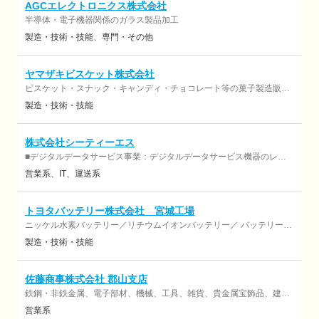
AGCエレクトロニクス株式会社
半導体・電子機器関係のガラス製品加工
製造・技術・技能
専門・その他
ヤマザキビスケット株式会社
ビスケット・スナック・キャンディ・チョコレート等の菓子製造販売
※「FSSC22000」 認証取得
製造・技術・技能
株式会社シーティーエス
■デジタルデータサービス事業：デジタルデータサービス機器のレン
タル及び販売、アプリケーションの販売、各種サポートサービス ■測
営業系
IT
運送系
量計測システム事業：測量機器、計測機器等のレンタル、販売及び保
守
トヨタバッテリー株式会社 宮城工場
ニッケル水素バッテリー／リチウムイオンバッテリー／ バッテリーマ
ネジメントシステムの開発・製造・販売。 車載用バッテリーパックの
製造・技術・技能
受託試験の実施。
佐藤商事株式会社 郡山支店
鉄鋼・非鉄金属、電子部材、機械、工具、雑貨、貴金属宝飾品、建設
資材、環境関連商材などの国内販売及び輸出入
営業系