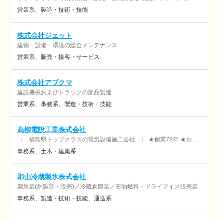
提案
営業系
製造・技術・技能
株式会社ジェット
建物・設備・環境の総合メンテナンス
営業系
販売・接客・サービス
株式会社アブクマ
建設機械およびトラックの部品製造
営業系
事務系
製造・技術・技能
高柳電設工業株式会社
〈 福島県トップクラスの電気設備施工会社 〉 ★創業78年 ★お客
様に寄り添った施工でインフラを支える仕事
事務系
土木・建築系
郡山冷蔵製氷株式会社
製氷業(氷製造・販売)／冷蔵倉庫業／石油燃料・ドライアイス販売業
事務系
製造・技術・技能
運送系