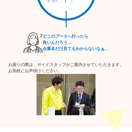
が働きやすい環境が整っていることからIターン・Uターン・J
ターンにもオススメです。
気候も安定しており夏は涼しく冬は暖かいということが特徴が
あります。アミューズメント施設や観光地が盛んなので四季を
楽しむ事ができ、山の幸にも海の幸にも恵まれているので休日
どこのブースへ行ったら
は食や自然を楽しみながら過ごしたいという方に人気の県で
良いんだろう…
す。
企業名だけ見てもわからないなぁ…
※本イベントは、諸事情により変更・中止になる場合がございます。
最新の情報は、本サイトにて随時ご案内いたします。
お困りの際は、ガイドスタッフがご案内させていただきます。
お気軽にお声掛けください。