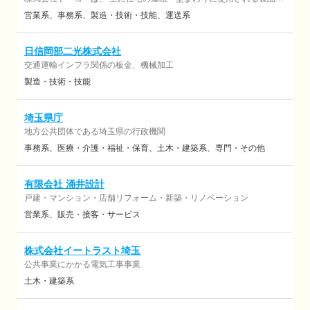
開発・製造・販売を行う建築資材メーカーです。
営業系
事務系
製造・技術・技能
運送系
日信岡部二光株式会社
交通運輸インフラ関係の板金、機械加工
製造・技術・技能
埼玉県庁
地方公共団体である埼玉県の行政機関
事務系
医療・介護・福祉・保育
土木・建築系
専門・その他
有限会社 涌井設計
戸建・マンション・店舗リフォーム・新築・リノベーション
営業系
販売・接客・サービス
株式会社イートラスト埼玉
公共事業にかかる電気工事事業
土木・建築系