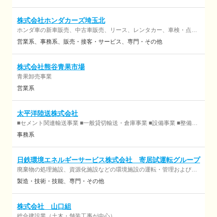
ス用ポリエチレン管の製造・販売を行っています。 近年はドローンを
活用した水管橋点検や水道管路の遠隔監視など 時代のニーズに合わせ
た新しい技術を取り入れたサービスも展開しています。
株式会社ホンダカーズ埼玉北
ホンダ車の新車販売、中古車販売、リース、レンタカー、車検・点
検・整備・修理、損害保険代理店業務、生命保険代理店業務、部品用
営業系
事務系
販売・接客・サービス
専門・その他
品販売、印刷物の企画、制作、印刷及び販売
株式会社熊谷青果市場
青果卸売事業
営業系
太平洋陸送株式会社
■セメント関連輸送事業 ■一般貸切輸送・倉庫事業 ■設備事業 ■整備事
業
事務系
日鉄環境エネルギーサービス株式会社 寄居試運転グループ
廃棄物の処理施設、資源化施設などの環境施設の運転・管理および設
備管理 発電施設、熱電供給システムなどのエネルギー生産施設の運
製造・技術・技能
専門・その他
転・管理および設備管理 警備業法に基づく警備業 上記に付帯する一切
の事業
株式会社 山口組
総合建設業（土木・舗装工事が中心）