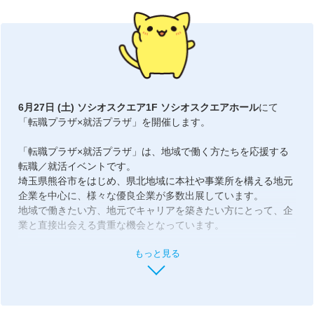
6月27日 (土) ソシオスクエア1F ソシオスクエアホール
にて
「転職プラザ×就活プラザ」を開催します。
「転職プラザ×就活プラザ」は、地域で働く方たちを応援する
転職／就活イベントです。
埼玉県熊谷市をはじめ、県北地域に本社や事業所を構える地元
企業を中心に、様々な優良企業が多数出展しています。
地域で働きたい方、地元でキャリアを築きたい方にとって、企
業と直接出会える貴重な機会となっています。
もっと見る
【熊谷市の地域特性と産業の魅力】
熊谷市は古くから中山道の宿場町として栄え、今も北関東の交
通・経済の要衝として発展を続けています。
上越新幹線や高崎線秩父鉄道が通じ、国道17号・関越自動車道
など幹線道路のアクセスにも優れた地域です。