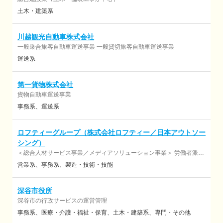
土木・建築系
川越観光自動車株式会社
一般乗合旅客自動車運送事業 一般貸切旅客自動車運送事業
運送系
第一貨物株式会社
貨物自動車運送事業
事務系
運送系
ロフティーグループ（株式会社ロフティー／日本アウトソー
シング）
＜総合人材サービス事業／メディアソリューション事業＞ 労働者派遣
事業 【(派)13－303247】 有料職業紹介事業 【(紹)13－ユー302661】
営業系
事務系
製造・技術・技能
警備事業【埼玉県公安委員会認定第43000983】 登録支援機関【22登
－007540】
深谷市役所
深谷市の行政サービスの運営管理
事務系
医療・介護・福祉・保育
土木・建築系
専門・その他