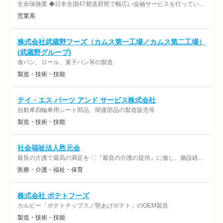
生命保険業 ◆日本全国47都道府県で幅広い金融サービスを行っていま
す。 ◆お客様一人ひとりのライフプランに合わせた生命保険のコンサ
営業系
ルティング営業 ◆代表的な商品・サービスはホームページでご確認く
ださい。 承認No：260020 承認日2026/5/18
株式会社武蔵野フーズ（カムス第一工場／カムス第二工場）
(武蔵野グループ)
食パン、ロール、菓子パン等の製造
製造・技術・技能
テイ・エス パーツ アンド サービス株式会社
自動車四輪車用シート部品、関連部品の製造販売等
製造・技術・技能
社会福祉法人邑元会
最良の介護で最高の満足を 〇『最良の介護の提供』に徹し、施設経営
の安定と利用者皆様の信頼と満足得るサービスを提供する。 〇特別養
医療・介護・福祉・保育
護老人ホームあかつきは、 ご利用いただく方に対して「最良の介護｣
を基本とし、高いレベルでのサービス提供と継続的改善を推進し、
ご利用者満足度を第一に考えて業務に取り組んでおります。
株式会社 ポテトフーズ
カルビー「ポテトチップス／堅あげポテト」のOEM製造
製造・技術・技能