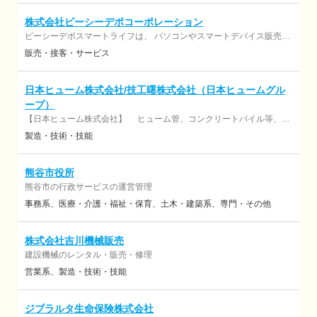
株式会社ピーシーデポコーポレーション
ピーシーデポスマートライフは、 パソコンやスマートデバイス販売だ
けではなく、 地域のお客様の“デジタルの困った”を解決する会員制サ
販売・接客・サービス
ービスを展開しています。 ご家族ごとに専任担当がつき、設定・活
用・通信費見直しなどを長期サポート。 現在、全国約40万世帯のご家
族をサポート。 「ご家族のデジタル担当」として、 地域に欠かせない
日本ヒューム株式会社/技工曙株式会社（日本ヒュームグル
存在を目指しています。
ープ）
【日本ヒューム株式会社】 ヒューム管、コンクリートパイル等、コ
ンクリート二次製品の製造、及び、販売。並びに、関連工事の請負事
製造・技術・技能
業を展開しています。 【技工曙株式会社】 コンクリート二次製品向け
鉄工製品、型枠・鋼製類・製缶類の製造及びメンテナンス、金属加
工、鉄工加工製品、製造設備の製造をおこなっています。
熊谷市役所
熊谷市の行政サービスの運営管理
事務系
医療・介護・福祉・保育
土木・建築系
専門・その他
株式会社吉川機械販売
建設機械のレンタル・販売・修理
営業系
製造・技術・技能
ジブラルタ生命保険株式会社