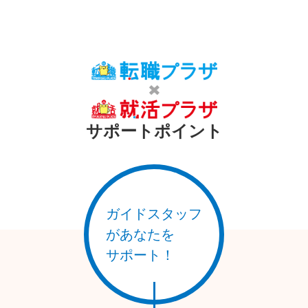
市内には製造業・物流業・建設業などの地場産業が多く中小企
業を中心に幅広い職種の求人があり、商業施設や医療・福祉分
野も充実していることで地域に根ざして長く働ける環境が整っ
ています。
自然も多く、暮らしやすさと働きやすさが両立しています。
【地域ぐるみの働き方改革】
熊谷市では企業の人材確保や働き方改革を支援するためのセミ
サポートポイント
ナーや相談体制を整備しています。
特に中小企業への支援が手厚く、労働環境の改善や人材育成へ
の取り組みが進んでいます。
こうした地域の取り組みにより、求職者にとっても安心して働
ける企業が増えている事が魅力的な市です。
ガイドスタッフ
【地元で見つける、新しいキャリア】
熊谷市を拠点に転職活動を進めれば交通の利便性や地域企業と
があなたを
の距離の近さを活かして、理想の職場に出会える可能性が広が
サポート！
ります。
ぜひ、この「転職プラザ×就活プラザ」で、あなたの次のキャ
リアへの第一歩を踏み出してみてください。