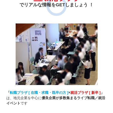
でリアルな情報をGETしましょう ！
「
転職プラザ [ 在職・求職・既卒の方 ]
×
就活プラザ [ 新卒 ]
」
は、地元企業を中心に
優良企業が多数集まるライブ転職／就活
イベント
です