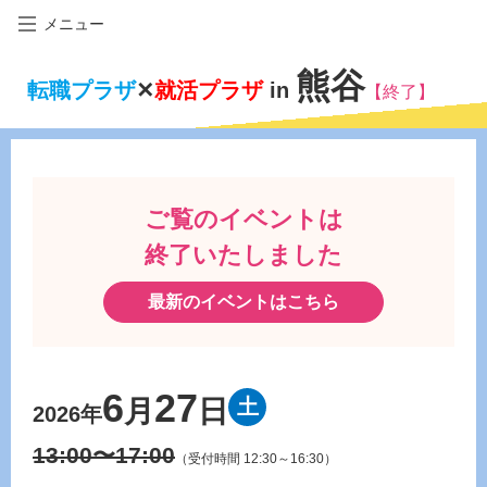
メニュー
熊谷
転職プラザ
✕
就活プラザ
in
【終了】
ご覧のイベントは
終了いたしました
最新のイベントはこちら
6
27
月
日
土
2026年
13:00〜17:00
（受付時間 12:30～16:30）