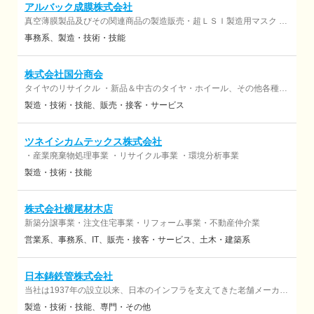
アルバック成膜株式会社
真空薄膜製品及びその関連商品の製造販売・超ＬＳＩ製造用マスク ブ
ランクス・ＬＣＤ（液晶）用等ラージマスクブランクス
事務系
製造・技術・技能
株式会社国分商会
タイヤのリサイクル ・新品＆中古のタイヤ・ホイール、その他各種カ
ー用品の小売り・卸販売 ・乗用車、小型～大型トラック、フォークリ
製造・技術・技能
販売・接客・サービス
フト、重機のタイヤ交換 ・法人様への訪問営業 ・中古タイヤの検品・
仕分・回収
ツネイシカムテックス株式会社
・産業廃棄物処理事業 ・リサイクル事業 ・環境分析事業
製造・技術・技能
株式会社横尾材木店
新築分譲事業・注文住宅事業・リフォーム事業・不動産仲介業
営業系
事務系
IT
販売・接客・サービス
土木・建築系
日本鋳鉄管株式会社
当社は1937年の設立以来、日本のインフラを支えてきた老舗メーカー
です。 鋳鉄管（水道管）メーカーとして、ダクタイル鉄管や鉄蓋、 ガ
製造・技術・技能
専門・その他