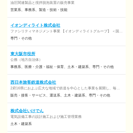
油圧関連製品と撹拌脱泡装置の販売事業
営業系
事務系
製造・技術・技能
イオンディライト株式会社
ファシリティマネジメント事業 【イオンディライトグループ】 ＜国内
＞ ・イオンディライトセキュリティ株式会社 ・イオンディライトアカ
専門・その他
デミー株式会社 ・環境整備株式会社 ・イオンディライトコネクト株式
会社 ・アクティア株式会社 ・イオンコンパス株式会社 ・株式会社白
青舎 その他、海外展開あり
東大阪市役所
公務（地方自治体）
事務系
医療・介護・福祉・保育
土木・建築系
専門・その他
西日本旅客鉄道株式会社
2府16県におよぶ広大な地域で鉄道を中心とした事業を展開し、毎日
約500万人ものお客様にご利用いただいている広大な鉄道ネットワー
販売・接客・サービス
運送系
土木・建築系
専門・その他
クや約1,200もの「駅」という拠点を活かし物販・飲食、ホテル、シ
ョッピングセンター、不動産など関連事業を展開しています。
株式会社いけでん
電気設備⼯事の設計施⼯および施⼯管理業務
土木・建築系