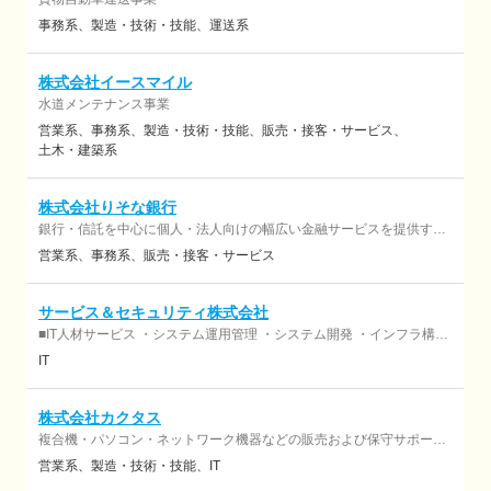
事務系
製造・技術・技能
運送系
株式会社イースマイル
水道メンテナンス事業
営業系
事務系
製造・技術・技能
販売・接客・サービス
土木・建築系
株式会社りそな銀行
銀行・信託を中心に個人・法人向けの幅広い金融サービスを提供する
金融機関
営業系
事務系
販売・接客・サービス
サービス＆セキュリティ株式会社
■IT人材サービス ・システム運用管理 ・システム開発 ・インフラ構築
■総合セキュリティサービス ・セキュリティ監視サービス ・セキュリ
IT
ティ対策支援サービス ・セキュリティ人材サービス ・セキュリティ製
品の研究・開発、販売、保守
株式会社カクタス
複合機・パソコン・ネットワーク機器などの販売および保守サポート
地域企業のお客様を中心に複合機や パソコン、電話、ネットワーク、
営業系
製造・技術・技能
IT
セキュリティーの販売・設置・保守を行い、 ＩＴ環境整備や業務効率