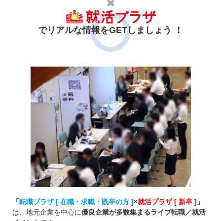
でリアルな情報をGETしましょう ！
「
転職プラザ [ 在職・求職・既卒の方 ]
×
就活プラザ [ 新卒 ]
」
は、地元企業を中心に
優良企業が多数集まるライブ転職／就活