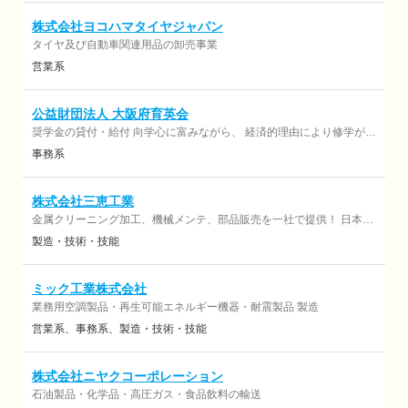
化、安心して働ける職場づくりを支援しています。
株式会社ヨコハマタイヤジャパン
タイヤ及び自動車関連用品の卸売事業
営業系
公益財団法人 大阪府育英会
奨学金の貸付・給付 向学心に富みながら、 経済的理由により修学が困
難な学生・生徒に学資の貸付・給付を行い、 教育の機会均等を図るこ
事務系
とを目的としています。
株式会社三恵工業
金属クリーニング加工、機械メンテ、部品販売を一社で提供！ 日本唯
一スタイル企業♪ 金属表面処理（ショットブラスト）加工、 またそれ
製造・技術・技能
に伴う、資材の販売、ショットブラスト機のメンテナンス提供
ミック工業株式会社
業務用空調製品・再生可能エネルギー機器・耐震製品 製造
営業系
事務系
製造・技術・技能
株式会社ニヤクコーポレーション
石油製品・化学品・高圧ガス・食品飲料の輸送