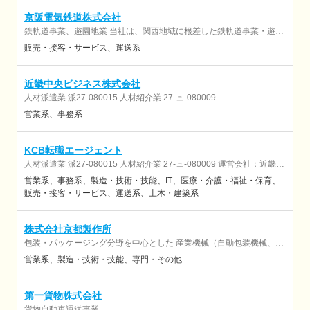
京阪電気鉄道株式会社
鉄軌道事業、遊園地業 当社は、関西地域に根差した鉄軌道事業・遊園
地業を展開しています。開業から100年以上、大阪から京都、滋賀ま
販売・接客・サービス
運送系
での総距離91.1kmの路線を運行し、人々の生活を支えている京阪電
車。他にも、「ひらパー兄さん」でお馴染みの遊園地・ひらかたパー
クを運営するなど、地域の観光と連携しています。関西地域の交通イ
近畿中央ビジネス株式会社
ンフラと観光の両方に貢献している企業です。
人材派遣業 派27-080015 人材紹介業 27-ュ-080009
営業系
事務系
KCB転職エージェント
人材派遣業 派27-080015 人材紹介業 27-ュ-080009 運営会社：近畿中
央ビジネス株式会社
営業系
事務系
製造・技術・技能
IT
医療・介護・福祉・保育
販売・接客・サービス
運送系
土木・建築系
株式会社京都製作所
包装・パッケージング分野を中心とした 産業機械（自動包装機械、自
動組立機械）の 設計・開発・製造・ラインエンジニアリング
営業系
製造・技術・技能
専門・その他
第一貨物株式会社
貨物自動車運送事業