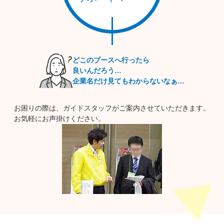
企業向けの支援や各種セミナー、専門家派遣などに積極的に取
り組んでいます。就業環境の改善や多様な働き方の推進が進ん
でおり、求職者にとっても魅力的な雇用環境が整いつつありま
す。
大阪を拠点に転職活動を進めれば、都市の活気と産業の幅広さ
どこのブースへ行ったら
を活かし、希望する業種へのキャリアチェンジも実現しやすい
良いんだろう…
でしょう。ぜひ、新たなチャンスをこの地で見つけてみてはい
企業名だけ見てもわからないなぁ…
かがでしょうか。
お困りの際は、ガイドスタッフがご案内させていただきます。
※本イベントは、諸事情により変更・中止になる場合がございます。
お気軽にお声掛けください。
最新の情報は、本サイトにて随時ご案内いたします。