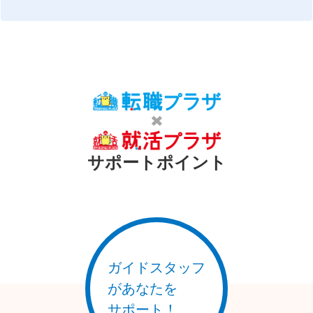
市として、日々多くの人とビジネスが行き交っています。
地域ごとの特色と産業の多様性
梅田エリア:
再開発が進み、大型オフィスビルや商業施設が集積する関西屈
指のビジネス街。IT・サービス・本社機能が集中しています。
難波・心斎橋エリア:
観光・流通・サービス業が盛んな大阪ミナミの中心地。インバ
ウンド関連や小売・飲食分野の求人も豊富です。
サポートポイント
北摂・東大阪エリア:
製造業やものづくり企業が多く、高い技術力を持つ中小企業が
集積。研究開発や技術職のニーズが高い地域です。
大阪府全体としては、商業・製造・物流・サービスなど産業の
裾野が非常に広く、多様な職種・働き方の選択肢が揃っている
のが大きな特徴です。
ガイドスタッフ
があなたを
働き方改革への取り組み
サポート！
大阪府では、働きやすい職場環境づくりを推進するため、中小