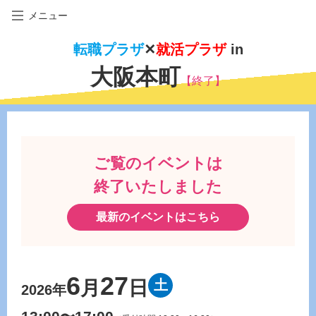
メニュー
転職プラザ
✕
就活プラザ
in
大阪本町
【終了】
ご覧のイベントは
終了いたしました
最新のイベントはこちら
6
27
月
日
土
2026年