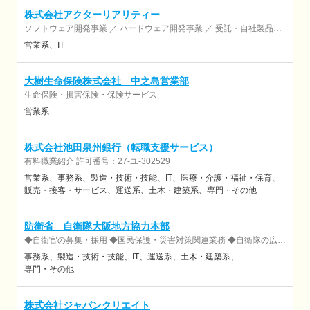
株式会社アクターリアリティー
ソフトウェア開発事業 ／ ハードウェア開発事業 ／ 受託・自社製品開
発事業
営業系
IT
大樹生命保険株式会社 中之島営業部
生命保険・損害保険・保険サービス
営業系
株式会社池田泉州銀行（転職支援サービス）
有料職業紹介 許可番号：27-ユ-302529
営業系
事務系
製造・技術・技能
IT
医療・介護・福祉・保育
販売・接客・サービス
運送系
土木・建築系
専門・その他
防衛省 自衛隊大阪地方協力本部
◆自衛官の募集・採用 ◆国民保護・災害対策関連業務 ◆自衛隊の広報
◆地方公共団体との各種窓口業務 ◆退職予定自衛官の再就職援護 ◆予
事務系
製造・技術・技能
IT
運送系
土木・建築系
備自衛官等の管理業務
専門・その他
株式会社ジャパンクリエイト