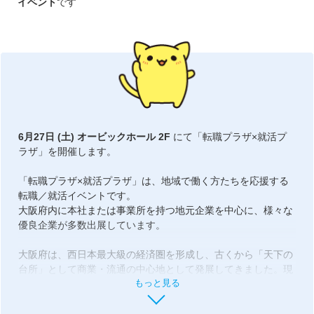
イベント
です
6月27日 (土) オービックホール 2F
にて「転職プラザ×就活プ
ラザ」を開催します。
「転職プラザ×就活プラザ」は、地域で働く方たちを応援する
転職／就活イベントです。
大阪府内に本社または事業所を持つ地元企業を中心に、様々な
優良企業が多数出展しています。
大阪府は、西日本最大級の経済圏を形成し、古くから「天下の
台所」として商業・流通の中心地として発展してきました。現
もっと見る
在でも鉄道・高速道路・空港など交通インフラが充実してお
り、関西圏のビジネス拠点として高い利便性を誇ります。特に
大阪市は、多くの企業本社や商業施設が集まる国内有数の大都